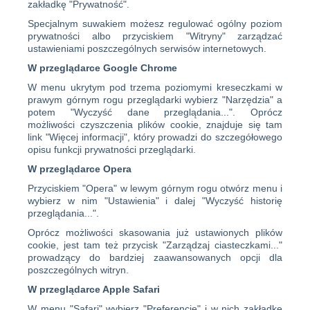
zakładkę "Prywatność".
Specjalnym suwakiem możesz regulować ogólny poziom
prywatności albo przyciskiem "Witryny" zarządzać
ustawieniami poszczególnych serwisów internetowych.
W przeglądarce Google Chrome
W menu ukrytym pod trzema poziomymi kreseczkami w
prawym górnym rogu przeglądarki wybierz "Narzędzia" a
potem "Wyczyść dane przeglądania...". Oprócz
możliwości czyszczenia plików cookie, znajduje się tam
link "Więcej informacji", który prowadzi do szczegółowego
opisu funkcji prywatności przeglądarki.
W przeglądarce Opera
Przyciskiem "Opera" w lewym górnym rogu otwórz menu i
wybierz w nim "Ustawienia" i dalej "Wyczyść historię
przeglądania...".
Oprócz możliwości skasowania już ustawionych plików
cookie, jest tam też przycisk "Zarządzaj ciasteczkami..."
prowadzący do bardziej zaawansowanych opcji dla
poszczególnych witryn.
W przeglądarce Apple Safari
W menu "Safari" wybierz "Preferencje" i w nich zakładkę