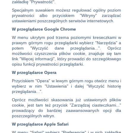
zakładkę "Prywatność".
Specjalnym suwakiem możesz regulować ogólny poziom
prywatności albo przyciskiem "Witryny" zarządzać
ustawieniami poszczególnych serwisów internetowych.
W przeglądarce Google Chrome
W menu ukrytym pod trzema poziomymi kreseczkami w
prawym górnym rogu przeglądarki wybierz "Narzędzia" a
potem "Wyczyść dane przeglądania...". Oprócz
możliwości czyszczenia plików cookie, znajduje się tam
link "Więcej informacji", który prowadzi do szczegółowego
opisu funkcji prywatności przeglądarki.
W przeglądarce Opera
Przyciskiem "Opera" w lewym górnym rogu otwórz menu i
wybierz w nim "Ustawienia" i dalej "Wyczyść historię
przeglądania...".
Oprócz możliwości skasowania już ustawionych plików
cookie, jest tam też przycisk "Zarządzaj ciasteczkami..."
prowadzący do bardziej zaawansowanych opcji dla
poszczególnych witryn.
W przeglądarce Apple Safari
W menu "Safari" wybierz "Preferencje" i w nich zakładkę